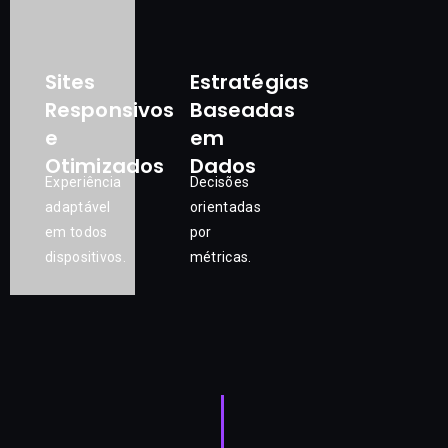
Sites
Estratégias
Responsivos
Baseadas
e
em
Otimizados
Dados
Experiência
Decisões
adaptável
orientadas
em todos
por
dispositivos.
métricas.