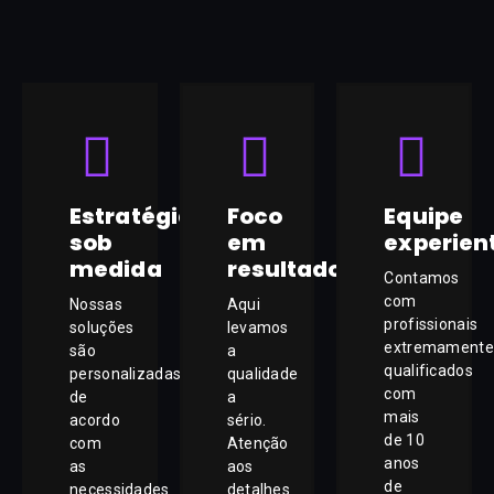
Estratégias
Foco
Equipe
sob
em
experien
medida
resultados
Contamos
com
Nossas
Aqui
profissionais
soluções
levamos
extremamente
são
a
qualificados
personalizadas
qualidade
com
de
a
mais
acordo
sério.
de 10
com
Atenção
anos
as
aos
de
necessidades
detalhes