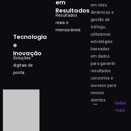
em
em sites
Resultados
dinâmicos e
Resultados
gestão de
reais e
tráfego,
mensuráveis.
utilizamos
Tecnologia
estratégias
e
baseadas
Inovação
em dados
Soluções
para garantir
digitais de
resultados
ponta.
concretos e
sucesso para
nossos
clientes
Saiba
mais